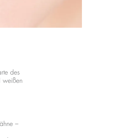
arte des
nd weißen
Zähne –