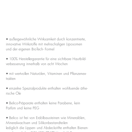
• au­­ßer­­ge­wöhn­­liche Wir­k­­sam­keit durch kon­zen­­trierte,
inno­va­­tive Wir­k­­stoffe mit mehr­­scha­­ligen Lipo­­somen
und der eigenen Bi­o­­­Tech- Formel
• 100% Her­s­­tel­­ler­­ga­rantie für eine sich­t­­bare Hau­t­­­bil­d­
ver­­­be­s­­se­rung in­n­er­halb von acht Wochen
• mit wer­t­vollen Natu­rölen, Vita­­minen und Pflan­zen­ex­
trakten
• ein­­zelne Spe­­zial­­pro­­dukte ent­­halten wohl­­tu­ende äthe­
ri­­sche Öle
• Be­­lico-Präpa­­rate ent­­halten keine Pa­r­a­bene, kein
Parfüm und keine PEG
• Be­­lico ist frei von Erd­öl­­bau­­steinen wie Mi­­ne­ral­ölen,
Mine­ral­wachsen und Si­­li­­kon­be­­stan­d­­teilen
ledi­g­­lich die Lippen- und Abde­ck­s­­tifte ent­­halten Bie­­nen­