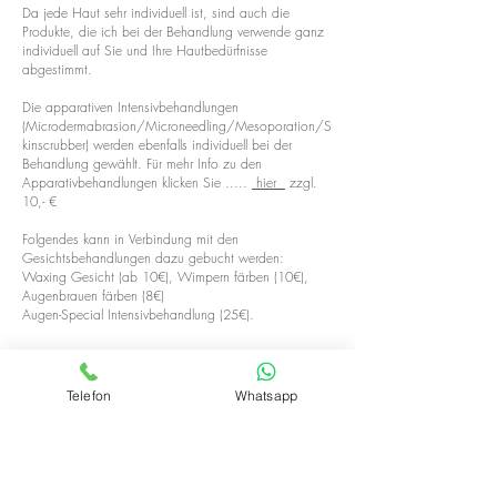
Da jede Haut sehr individuell ist, sind auch die
Produkte, die ich bei der Behandlung verwende ganz
individuell auf
Sie und
Ihre Hautbedürfnisse
abgestimmt.
Die apparativen Intensivbehandlungen
(Microdermabrasion/Microneedling/Mesoporation/S
kinscrubber) werden ebenfalls individuell bei der
Behandlung gewählt. Für mehr Info zu den
Apparativbehandlungen klicken Sie .....
hier
zzgl.
10,- €
Folgendes kann in Verbindung mit den
Gesichtsbehandlungen dazu gebucht
werden:
Waxing Gesicht (ab 10€), Wimpern färben (10€),
Augenbrauen färben (8€)
Augen-Special Intensivbehandlung (25€).
​Unreine Haut:
Reinigungsphase, Enzympeeling,
Bedampfen, Ausreinigen, Beruhigende Maske,
Telefon
Whatsapp
Abschlusspflege
(Auf Wunsch Massage zzgl.10,-€ Apparative
Anwendung zzg.10,- € )
65,-
€