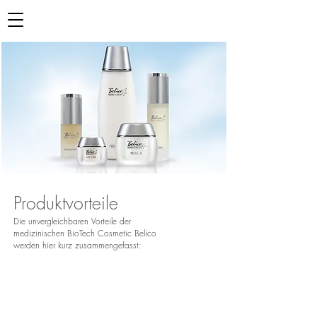
Produktvorteile
Die unver­­­g­­­leich­­­baren Vor­­­­­teile der
medi­­zi­­ni­­schen Bio­­Tech Cos­­metic Belico
werden hier kurz zusam­­­men­­­ge­­­fasst: