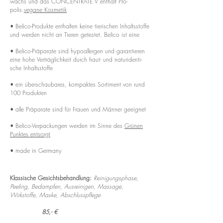
wachs und das CON­­CEN­T­­RATE V ent­­hält Pro­­­
polis.
vegane Kos­­metik
• Be­­lico-Pro­­­dukte ent­­halten keine tie­ri­­schen Inhalts­­stoffe
und werden nicht an Tieren getestet. Belico ist eine
• Be­­lico-Präpa­­rate sind hypoal­l­ergen und ga­ran­­tieren
eine hohe Ver­­­träg­­­li­ch­keit durch haut- und natu­ri­­den­­ti­­
sche In­halts­­stoffe
• ein über­­schau­­bares, kom­­paktes Sor­ti­­ment von rund
100 Pro­­­dukten
• alle Präpa­­rate sind für Frauen und Männer geeignet
• Be­lico-Ver­pa­ckungen werden im Sinne des
Grünen
Punktes entsorgt
• made in Ger­­many
Klassische Gesichtsbehandlung:
Reinigungsphase,
Peeling, Bedampfen, Ausreinigen, Massage,
Wirkstoffe, Maske, Abschlusspflege
85,- €