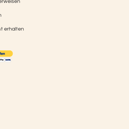
erweisen
n
t erhalten